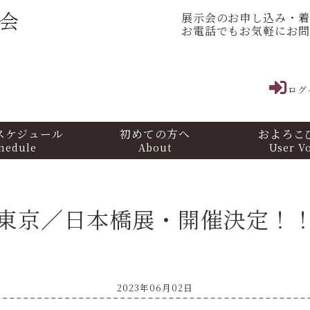
展示会のお申し込み・
お電話でもお気軽にお
ログ
スケジュール
初めての方へ
およろこ
hedule
About
User V
東京／日本橋展・開催決定！
2023年06月02日