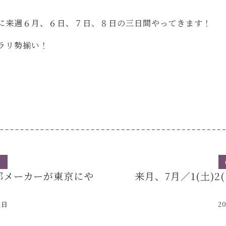
に来週６月、６日、７日、８日の三日間やってきます！
ラリ勢揃い！
。
事
都メーカーが東京にや
来月、7月／1(土)2
！
2日
2