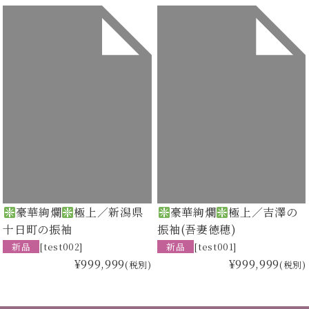
豪華絢爛
極上／新潟県
豪華絢爛
極上／吉澤の
十日町の振袖
振袖(吾妻徳穂)
新品
[test002]
新品
[test001]
¥999,999
¥999,999
(税別)
(税別)