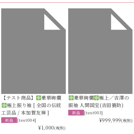
【テスト商品】
豪華絢爛
豪華絢爛
極上／吉澤の
極上振り袖 [ 全国の伝統
振袖 人間国宝(吉田簑助)
工芸品 / 本加賀友禅 ]
新品
[test003]
¥999,999
新品
[test004]
(税別)
¥1,000
(税別)